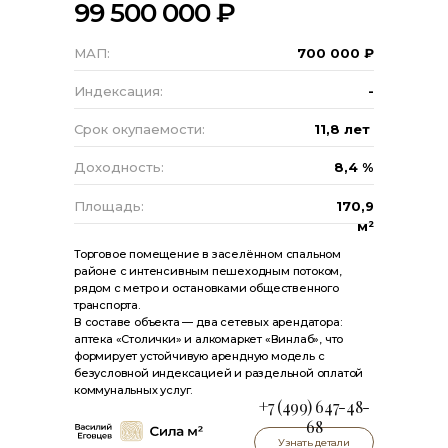
99 500 000 ₽
МАП:
700 000 ₽
Индексация:
-
Срок окупаемости:
11,8 лет
Доходность:
8,4 %
Площадь:
170,9
м²
Торговое помещение в заселённом спальном
районе с интенсивным пешеходным потоком,
рядом с метро и остановками общественного
транспорта.
В составе объекта — два сетевых арендатора:
аптека «Столички» и алкомаркет «Винлаб», что
формирует устойчивую арендную модель с
безусловной индексацией и раздельной оплатой
коммунальных услуг.
+7 (499) 647-48-
68
Узнать детали