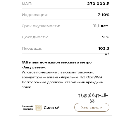
МАП:
270 000 ₽
Индексация:
7-10%
Срок окупаемости:
11,1 лет
Доходность:
9 %
Площадь:
103,3
м²
ГАБ в плотном жилом массиве у метро
«Алтуфьево».
Угловое помещение с высоким трафиком,
арендаторы — аптека «Апрель» и ПВЗ Ozon/WB.
Долгосрочные договоры, стабильный арендный
поток.
+7 (499) 647-48-
68
Узнать детали