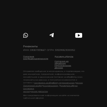
Реквизиты
ИНН: 590811939667
ОГРН: 305590823000052
Политика
Договор оферты
конфиденциальности
Согласие на
обработку
персональных
данных
Отправляя сообщение в мессенджеры, я подтверждаю, что
даю конкретное, предметное, информированное,
сознательное и однозначное Согласие на обработку моих
персональных данных, и полностью ознакомился и
согласен с
Согласием на обработку персональных данных
,
Политикой конфиденциальности, Договором оферы,
Согласием
на получение рассылок
.
Вся представленная информация на сайте не является
публичной офертой.