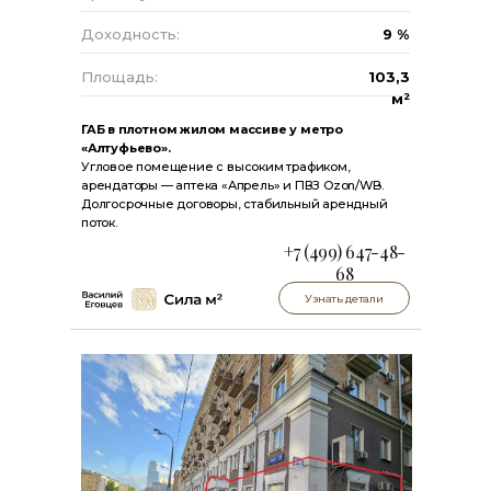
Доходность:
9 %
Площадь:
103,3
м²
ГАБ в плотном жилом массиве у метро
«Алтуфьево».
Угловое помещение с высоким трафиком,
арендаторы — аптека «Апрель» и ПВЗ Ozon/WB.
Долгосрочные договоры, стабильный арендный
поток.
+7 (499) 647-48-
68
Узнать детали