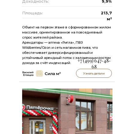
Доходность:
9,9%
Площадь:
213,7
м²
Объект на первом этаже в сформированном жилом
массиве, ориентированное на повседневный
спрос жителей района.
Арендаторы — аптека «Ригла», ПВЗ
Wildberries/Ozon и сеть магазинов пива, что
обеспечивает диверсифицированный и
устойчивый арендный поток с заложенным ростом
+7 (499) 647-48-
дохода за счёт индексаций.
68
Узнать детали