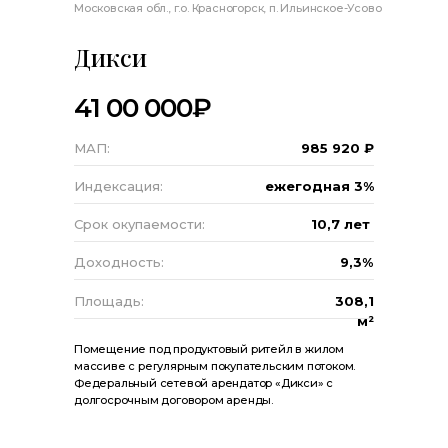
Московская обл., г.о. Красногорск, п. Ильинское-Усово
Дикси
41 00 000₽
МАП:
985 920 ₽
Индексация:
ежегодная 3%
Срок окупаемости:
10,7 лет
Доходность:
9,3%
Площадь:
308,1
м²
Помещение под продуктовый ритейл в жилом
массиве с регулярным покупательским потоком.
Федеральный сетевой арендатор «Дикси» с
долгосрочным договором аренды.