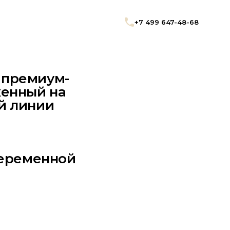
+7 499 647-48-68
 премиум-
женный на
й линии
переменной