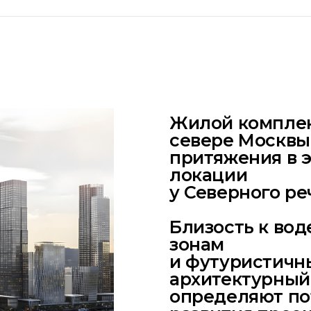
Жилой комплек
севере Москвы
притяжения в 
локации
у Северного ре
Близость к вод
зонам
и футуристичн
архитектурный
определяют по