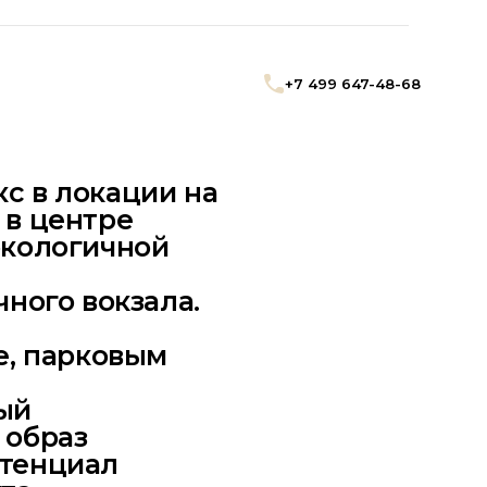
+7 499 647-48-68
с в локации на
 в центре
экологичной
чного вокзала.
е, парковым
ый
 образ
тенциал