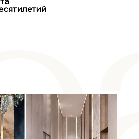
кта
десятилетий